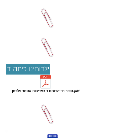
ילדותינו כיתה ד
ספור חיי ילדותנו ד באדיבות אסתר פלדמן.pdf