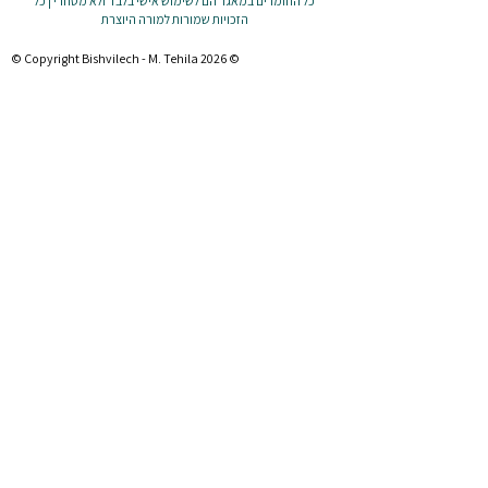
כל החומרים במאגר הם לשימוש אישי בלבד ולא מסחרי | כל
הזכויות שמורות למורה היוצרת
© Copyright Bishvilech - M. Tehila 2026 ©