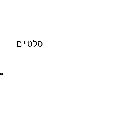
י
סלטים
סלט חצילים וגמבות באד