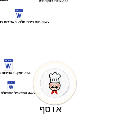
עוגת בסקויטים.doc
מוס ריבת חלב- באדיבות רות חממי.docx
חמין- באדיבות רות חממי.doc
הפלאפל המושלם של אמא.docx
אוסף