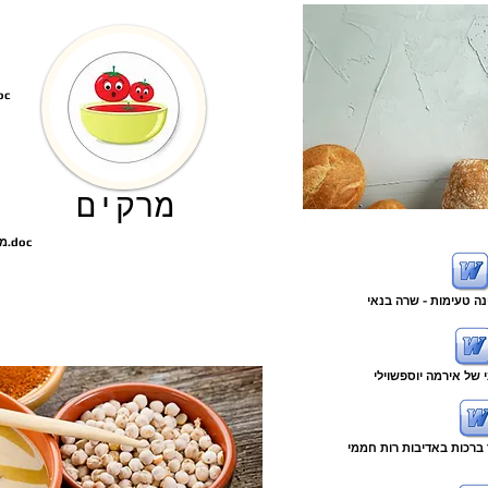
מרק ירקות ועצמות 
מרקים
מרק עדשים וגריסי פנינה טעים באדיבות רות חממי.doc