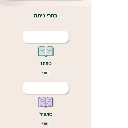
בחרי כיתה
כיתה ו׳
יסודי
כיתה ד׳
יסודי