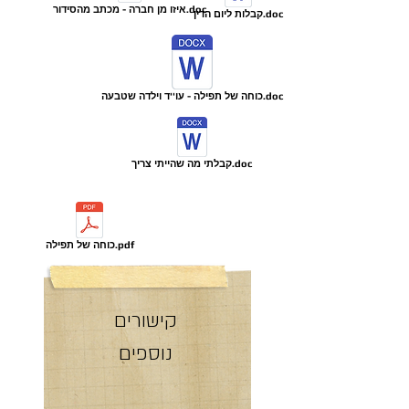
איזו מן חברה - מכתב מהסידור.doc
קבלות ליום הדין.doc
כוחה של תפילה - עו''ד וילדה שטבעה.doc
קבלתי מה שהייתי צריך.doc
כוחה של תפילה.pdf
קישורים
נוספים
שימשיך להודות.doc
שיעורי חברה באתר