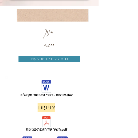
חינוך
וחברה
בחזרה ל- כל המקצועות
צניעות - דברי האדמור מקאליב.doc
צניעות
השיר של הגננת-צניעות.pdf