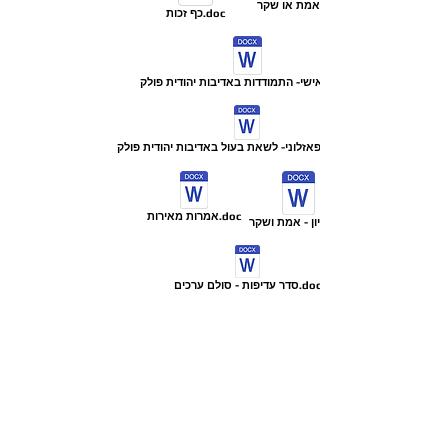
אמת או שקר.doc
כף זכות.doc
שאלון אישי- התמודדות באדיבות יהודית פולק
אמרות מאירות.doc
סדר עדיפות - סולם ערכים.doc