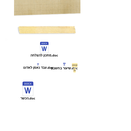
"בשביל ההוראה
"
מתכון להצלחה.doc
שונו
עבד נאמן לאדונו.doc
שיעור בחשבון.doc
ת
הכשר.doc