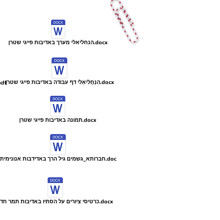
הנחליאלי מערך באדיבות פייגי שטרן.docx
הַנַחֲלִיאֵלִי דף עבודה באדיבות פייגי שטרן.docx
לוח קיר מזג האויר צבעוני לגיל הרך
תמונה באדיבות פייגי שטרן.docx
חברותא_גשמים גיל הרך באדידבות אנונימית.doc
כרטיסי ציורים על הסתיו באדיבות תמר חדד.docx