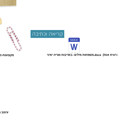
קריאה וכתיבה
משפחות מילים- באדיבות מוריה ימיני.docx
מקצועות-סד
עיצוב ה